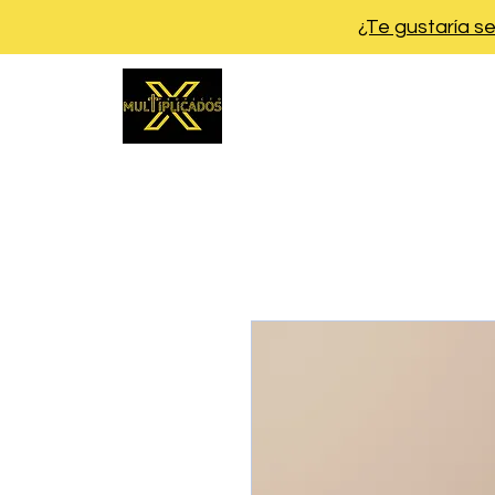
¿Te gustaría s
Inicio
Nosotro