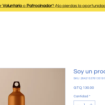
er
Voluntario
o
Patrocinador
? ¡No pierdas la oportunida
s
Áreas de Enfoque
Programas
N
Soy un pro
SKU: 28421537613519
Precio
GTQ 130.00
Cantidad
*