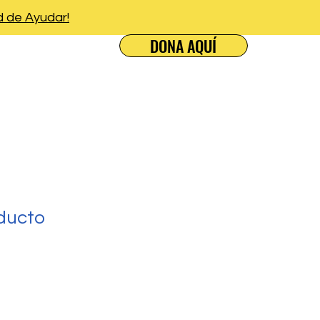
d de Ayudar!
DONA AQUÍ
oticias
Se Parte
ducto
1