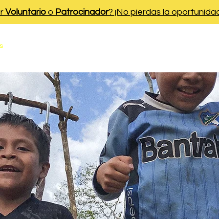
er
Voluntario
o
Patrocinador
? ¡No pierdas la oportunida
s
Áreas de Enfoque
Programas
N