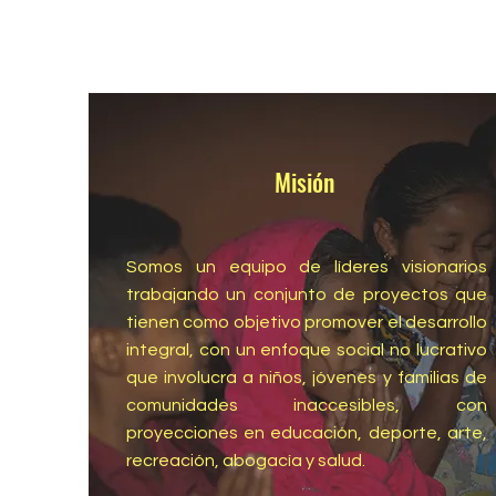
Misión
Somos un equipo de líderes visionarios
trabajando un conjunto de proyectos que
tienen como objetivo promover el desarrollo
integral, con un enfoque social no lucrativo
que involucra a niños, jóvenes y familias de
comunidades inaccesibles, con
proyecciones en educación, deporte, arte,
recreación, abogacía y salud.