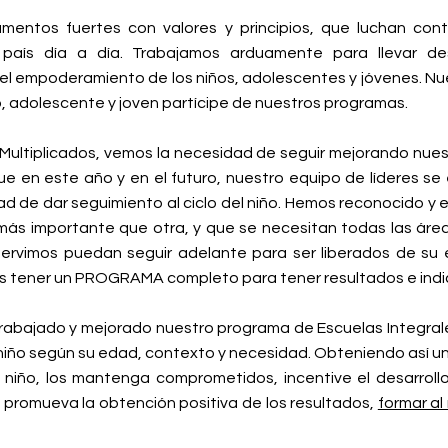
mentos fuertes con valores y principios, que luchan cont
 país día a día. Trabajamos arduamente para llevar desa
el empoderamiento de los niños, adolescentes y jóvenes. N
ño, adolescente y joven partícipe de nuestros programas.
Multiplicados, vemos la necesidad de seguir mejorando nues
ue en este año y en el futuro, nuestro equipo de líderes s
ad de dar seguimiento al ciclo del niño. Hemos reconocido 
 más importante que otra, y que se necesitan todas las área
 servimos puedan seguir adelante para ser liberados de su
es tener un PROGRAMA completo para tener resultados e indi
rabajado y mejorado nuestro programa de Escuelas Integrales
 niño según su edad, contexto y necesidad. Obteniendo así
 niño, los mantenga comprometidos, incentive el desarrollo 
y promueva la obtención positiva de los resultados,
formar al