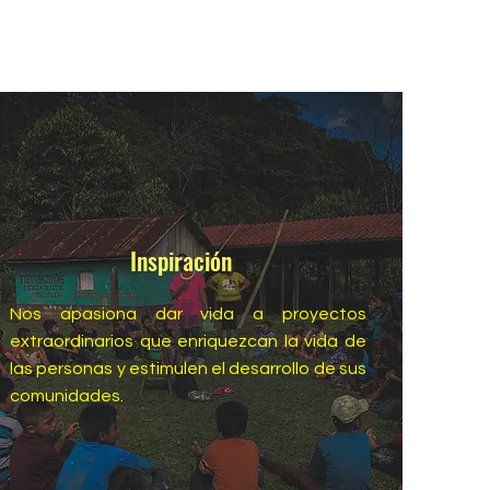
Inspiración
Nos apasiona dar vida a proyectos
extraordinarios que enriquezcan la vida de
las personas y estimulen el desarrollo de sus
comunidades.